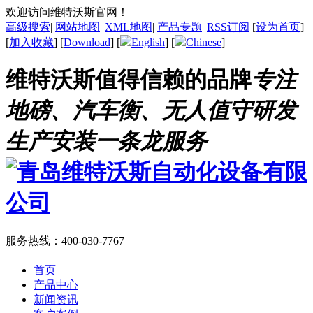
欢迎访问维特沃斯官网！
高级搜索
|
网站地图
|
XML地图
|
产品专题
|
RSS订阅
[
设为首页
]
[
加入收藏
] [
Download
] [
English
] [
Chinese
]
维特沃斯值得信赖的品牌
专注
地磅、汽车衡、无人值守研发
生产安装一条龙服务
服务热线：
400-030-7767
首页
产品中心
新闻资讯