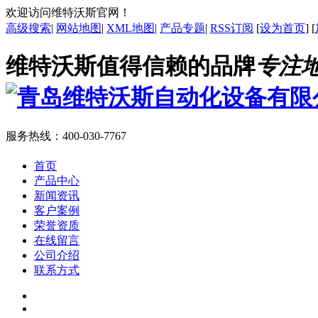
欢迎访问维特沃斯官网！
高级搜索
|
网站地图
|
XML地图
|
产品专题
|
RSS订阅
[
设为首页
] [
维特沃斯值得信赖的品牌
专注
服务热线：
400-030-7767
首页
产品中心
新闻资讯
客户案例
荣誉资质
在线留言
公司介绍
联系方式