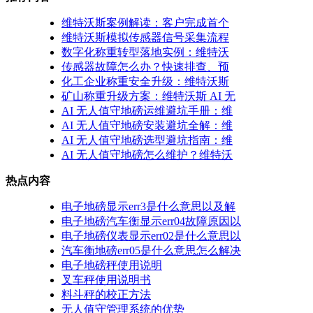
维特沃斯案例解读：客户完成首个
维特沃斯模拟传感器信号采集流程
数字化称重转型落地实例：维特沃
传感器故障怎么办？快速排查、预
化工企业称重安全升级：维特沃斯
矿山称重升级方案：维特沃斯 AI 无
AI 无人值守地磅运维避坑手册：维
AI 无人值守地磅安装避坑全解：维
AI 无人值守地磅选型避坑指南：维
AI 无人值守地磅怎么维护？维特沃
热点内容
电子地磅显示err3是什么意思以及解
电子地磅汽车衡显示err04故障原因以
电子地磅仪表显示err02是什么意思以
汽车衡地磅err05是什么意思怎么解决
电子地磅秤使用说明
叉车秤使用说明书
料斗秤的校正方法
无人值守管理系统的优势