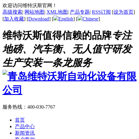
欢迎访问维特沃斯官网！
高级搜索
|
网站地图
|
XML地图
|
产品专题
|
RSS订阅
[
设为首页
]
[
加入收藏
] [
Download
] [
English
] [
Chinese
]
维特沃斯值得信赖的品牌
专注
地磅、汽车衡、无人值守研发
生产安装一条龙服务
服务热线：
400-030-7767
首页
产品中心
新闻资讯